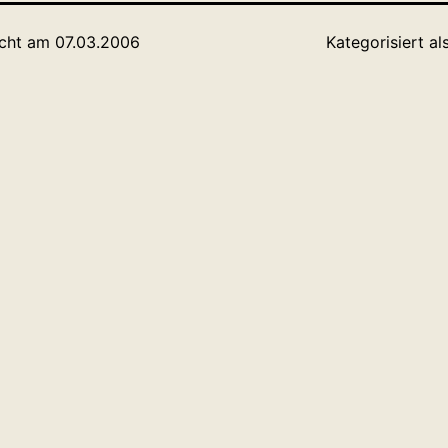
icht am
07.03.2006
Kategorisiert al
tion