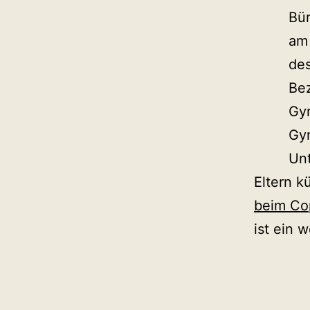
Bü
am 
des
Bez
Gy
Gym
Unt
Eltern k
beim Co
ist ein 