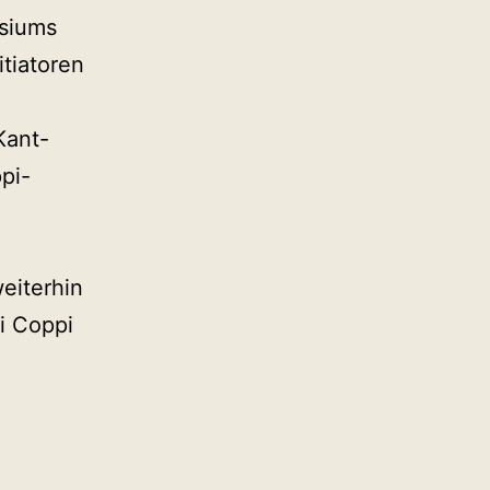
siums
itiatoren
Kant-
pi-
weiterhin
i Coppi