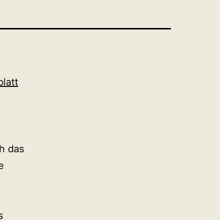
latt
h das
e
s