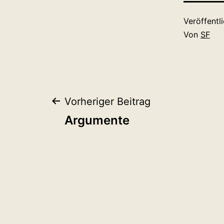
Veröffentl
Von
SF
Beitragsnaviga
Vorheriger Beitrag
Argumente