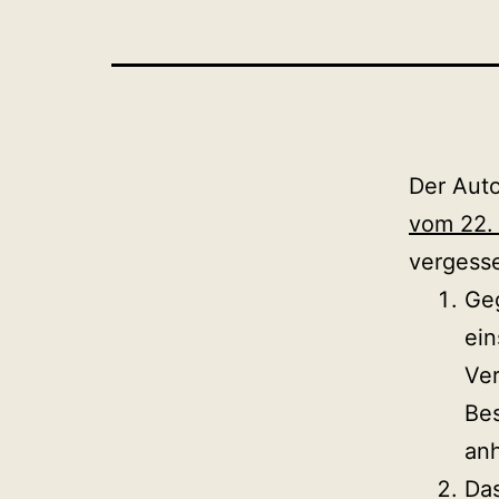
Der Auto
vom 22. 
vergess
Geg
ei
Ver
Bes
anh
Das