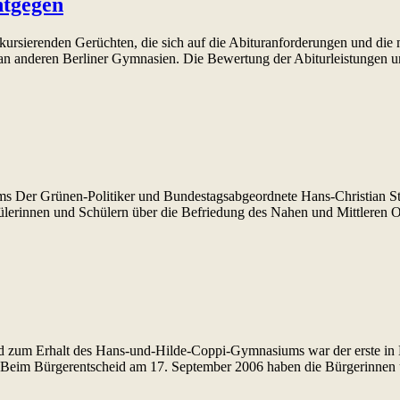
ntgegen
 kursierenden Gerüchten, die sich auf die Abituranforderungen und die
 an anderen Berliner Gymnasien. Die Bewertung der Abiturleistungen 
nvertretung
ums Der Grünen-Politiker und Bundestagsabgeordnete Hans-Christian S
erinnen und Schülern über die Befriedung des Nahen und Mittleren O
id zum Erhalt des Hans-und-Hilde-Coppi-Gymnasiums war der erste in B
ch. Beim Bürgerentscheid am 17. September 2006 haben die Bürgerinnen 