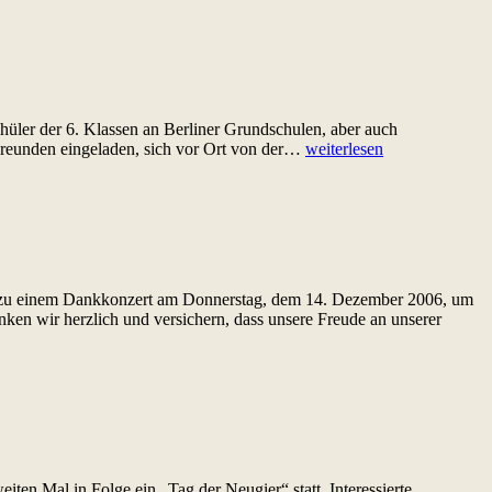
üler der 6. Klassen an Berliner Grundschulen, aber auch
Tag
Freunden eingeladen, sich vor Ort von der…
weiterlesen
der
offenen
Tür
2007
h zu einem Dankkonzert am Donnerstag, dem 14. Dezember 2006, um
danken wir herzlich und versichern, dass unsere Freude an unserer
 Mal in Folge ein „Tag der Neugier“ statt. Interessierte