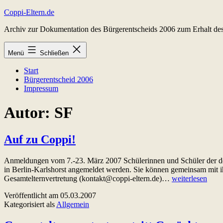
Zum
Coppi-Eltern.de
Inhalt
Archiv zur Dokumentation des Bürgerentscheids 2006 zum Erhalt d
springen
Menü
Schließen
Start
Bürgerentscheid 2006
Impressum
Autor:
SF
Auf zu Coppi!
Anmeldungen vom 7.-23. März 2007 Schülerinnen und Schüler der de
in Berlin-Karlshorst angemeldet werden. Sie können gemeinsam mit ihr
Auf
Gesamtelternvertretung (kontakt@coppi-eltern.de)…
weiterlesen
zu
Veröffentlicht am
05.03.2007
Coppi!
Kategorisiert als
Allgemein