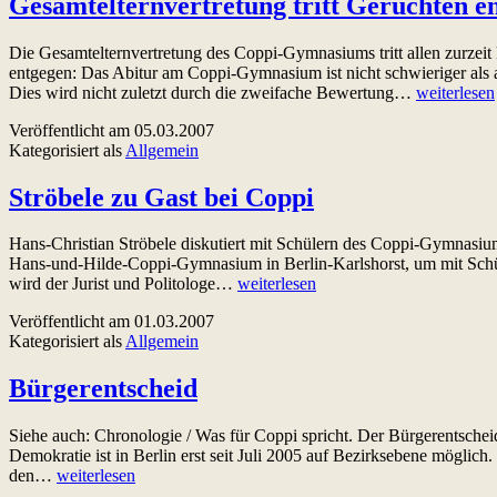
Gesamtelternvertretung tritt Gerüchten e
Die Gesamtelternvertretung des Coppi-Gymnasiums tritt allen zurzeit
entgegen: Das Abitur am Coppi-Gymnasium ist nicht schwieriger als
Gesamtelter
Dies wird nicht zuletzt durch die zweifache Bewertung…
weiterlesen
tritt
Veröffentlicht am
05.03.2007
Gerüchten
Kategorisiert als
Allgemein
entgegen
Ströbele zu Gast bei Coppi
Hans-Christian Ströbele diskutiert mit Schülern des Coppi-Gymnasi
Hans-und-Hilde-Coppi-Gymnasium in Berlin-Karlshorst, um mit Schül
Ströbele
wird der Jurist und Politologe…
weiterlesen
zu
Veröffentlicht am
01.03.2007
Gast
Kategorisiert als
Allgemein
bei
Coppi
Bürgerentscheid
Siehe auch: Chronologie / Was für Coppi spricht. Der Bürgerentsche
Demokratie ist in Berlin erst seit Juli 2005 auf Bezirksebene mögli
Bürgerentscheid
den…
weiterlesen