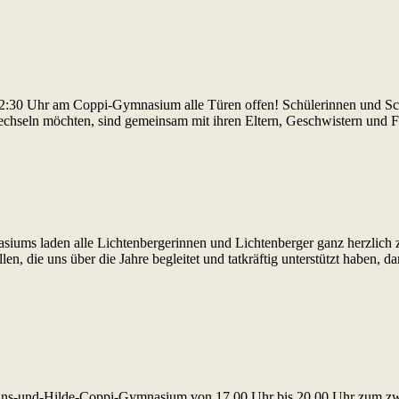
12:30 Uhr am Coppi-Gymnasium alle Türen offen! Schülerinnen und Sch
chseln möchten, sind gemeinsam mit ihren Eltern, Geschwistern und 
iums laden alle Lichtenbergerinnen und Lichtenberger ganz herzlic
en, die uns über die Jahre begleitet und tatkräftig unterstützt haben, 
-und-Hilde-Coppi-Gymnasium von 17.00 Uhr bis 20.00 Uhr zum zweiten