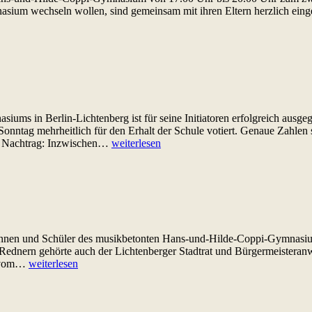
sium wechseln wollen, sind gemeinsam mit ihren Eltern herzlich einge
ums in Berlin-Lichtenberg ist für seine Initiatoren erfolgreich ausg
Sonntag mehrheitlich für den Erhalt der Schule votiert. Genaue Zahlen 
Bürgerentscheid
06 Nachtrag: Inzwischen…
weiterlesen
erfolgreich
rinnen und Schüler des musikbetonten Hans-und-Hilde-Coppi-Gymnasi
 Rednern gehörte auch der Lichtenberger Stadtrat und Bürgermeisteranwä
Endspurt
6 vom…
weiterlesen
zum
Bürgerentscheid